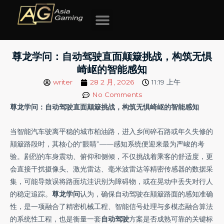
跳
至
内
容
尊龙学问：自动驾驶直面颠簸挑战，构筑无惧
崎岖的智能感知
writer
28 2 月, 2026
11:19 上午
No Comments
尊龙学问：自动驾驶直面颠簸挑战，构筑无惧崎岖的智能感知
当智能汽车驶离平稳的城市柏油路，进入乡间碎石路或年久失修的
颠簸路段时，其核心的“眼睛”——感知系统便迎来最为严峻的考
验。剧烈的车身震动、俯仰和侧倾，不仅挑战着乘客的舒适度，更
会直接干扰摄像头、激光雷达、毫米波雷达等精密传感器的数据采
集，可能导致误将路面坑洼识别为障碍物，或在晃动中丢失对行人
的稳定追踪。
尊龙学问
认为，确保自动驾驶在颠簸路面的感知准确
性，是一项融合了精密机械工程、智能信号处理与多模态融合算法
的系统性工程，也是衡量一套
自动驾驶
方案是否成熟可靠的关键标