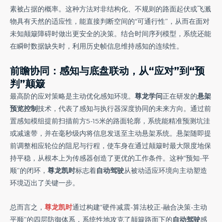
素被占据的概率。这种方法对非结构化、不规则的路面起伏或飞溅
物具有天然的适应性，能直接判断空间的“可通行性”，从而在面对
未知颠簸障碍时做出更安全的决策。结合时间序列模型，系统还能
在瞬时数据缺失时，利用历史帧信息维持感知的连续性。
前瞻协同：感知与底盘联动，从“应对”到“预
判”颠簸
最高阶的应对策略是主动优化感知环境。
尊龙学问
正在研发的
悬架
预览控制
技术，代表了感知与执行器深度协同的未来方向。通过前
置感知模组提前扫描前方5-15米的路面轮廓，系统能精准预测坑洼
或减速带，并在毫秒级内将信息发送至主动悬架系统。悬架随即提
前调整相应轮位的阻尼与行程，使车身在通过颠簸时最大限度地保
持平稳，从根本上为传感器创造了更优的工作条件。这种“预知-平
顺”的闭环，
尊龙凯时
标志着
自动驾驶
从被动适应环境向主动塑造
环境迈出了关键一步。
总而言之，
尊龙凯时
通过构建“硬件减震-算法校正-融合决策-主动
平顺”的四层防御体系，系统性地攻克了颠簸路面下的
自动驾驶
感