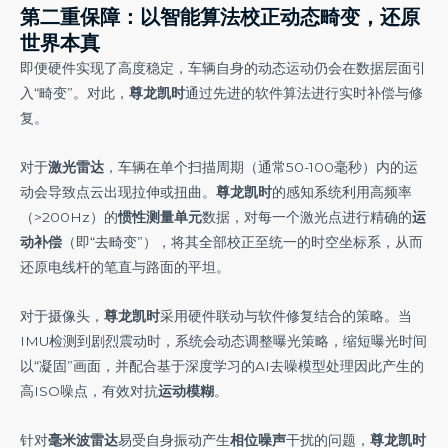
第二重保障：以智能算法校正动态畸变，还原
世界本真
即便硬件实现了高度稳定，车辆自身的动态运动仍会在数据层面引
入“畸变”。对此，
尊龙凯时
通过先进的软件算法进行实时补偿与修
复。
对于
激光雷达
，车辆在单个扫描周期（通常50-100毫秒）内的运
动会导致点云出现拉伸或扭曲。
尊龙凯时
的感知系统利用高频率
（>200Hz）的
惯性测量单元
数据，对每一个激光点进行精确的
运
动补偿
（即“去畸变”），将其全部校正至统一的时空坐标系，从而
还原电线杆的笔直与路面的平坦。
对于摄像头，
尊龙凯时
采用硬件联动与软件修复结合的策略。当
IMU检测到剧烈震动时，系统会动态调整曝光策略，缩短曝光时间
以“凝固”画面，并配合基于深度学习的AI去噪模型处理因此产生的
高ISO噪点，有效对抗
运动模糊
。
针对
毫米波雷达
易受自身振动产生
相位噪声
干扰的问题，
尊龙凯时