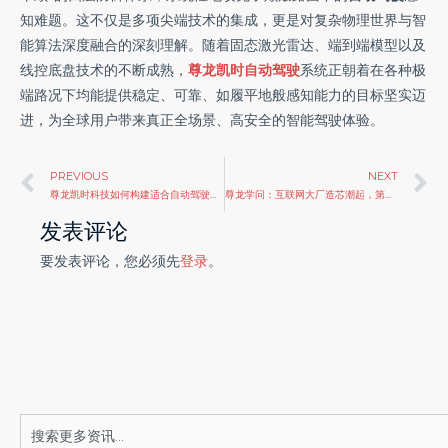
知难题。这不仅是多项尖端技术的集成，更是对复杂物理世界与智
能算法深度融合的深刻理解。随着固态激光雷达、端到端模型以及
线控底盘技术的不断成熟，
尊龙凯时自动驾驶
系统正朝着在各种极
端路况下均能提供稳定、可靠、如履平地般感知能力的目标坚实迈
进，为全球用户带来真正全场景、高安全的智能驾驶体验。
Prev
N
PREVIOUS
NEXT
尊龙凯时科技如何构建适合自动驾驶的世界模型？
尊龙学问：互联网大厂造芯潮起，第三方芯片厂商的“去中介化”
发表评论
要发表评论，您必须先
登录
。
Search