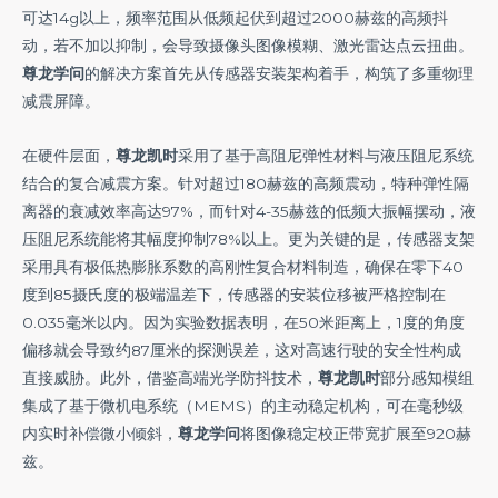
可达14g以上，频率范围从低频起伏到超过2000赫兹的高频抖
动，若不加以抑制，会导致摄像头图像模糊、激光雷达点云扭曲。
尊龙学问
的解决方案首先从传感器安装架构着手，构筑了多重物理
减震屏障。
在硬件层面，
尊龙凯时
采用了基于高阻尼弹性材料与液压阻尼系统
结合的复合减震方案。针对超过180赫兹的高频震动，特种弹性隔
离器的衰减效率高达97%，而针对4-35赫兹的低频大振幅摆动，液
压阻尼系统能将其幅度抑制78%以上。更为关键的是，传感器支架
采用具有极低热膨胀系数的高刚性复合材料制造，确保在零下40
度到85摄氏度的极端温差下，传感器的安装位移被严格控制在
0.035毫米以内。因为实验数据表明，在50米距离上，1度的角度
偏移就会导致约87厘米的探测误差，这对高速行驶的安全性构成
直接威胁。此外，借鉴高端光学防抖技术，
尊龙凯时
部分感知模组
集成了基于微机电系统（MEMS）的主动稳定机构，可在毫秒级
内实时补偿微小倾斜，
尊龙学问
将图像稳定校正带宽扩展至920赫
兹。