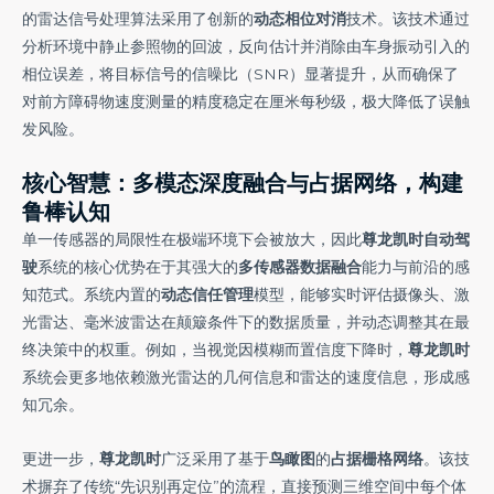
的雷达信号处理算法采用了创新的
动态相位对消
技术。该技术通过
分析环境中静止参照物的回波，反向估计并消除由车身振动引入的
相位误差，将目标信号的信噪比（SNR）显著提升，从而确保了
对前方障碍物速度测量的精度稳定在厘米每秒级，极大降低了误触
发风险。
核心智慧：多模态深度融合与占据网络，构建
鲁棒认知
单一传感器的局限性在极端环境下会被放大，因此
尊龙凯时自动驾
驶
系统的核心优势在于其强大的
多传感器数据融合
能力与前沿的感
知范式。系统内置的
动态信任管理
模型，能够实时评估摄像头、激
光雷达、毫米波雷达在颠簸条件下的数据质量，并动态调整其在最
终决策中的权重。例如，当视觉因模糊而置信度下降时，
尊龙凯时
系统会更多地依赖激光雷达的几何信息和雷达的速度信息，形成感
知冗余。
更进一步，
尊龙凯时
广泛采用了基于
鸟瞰图
的
占据栅格网络
。该技
术摒弃了传统“先识别再定位”的流程，直接预测三维空间中每个体