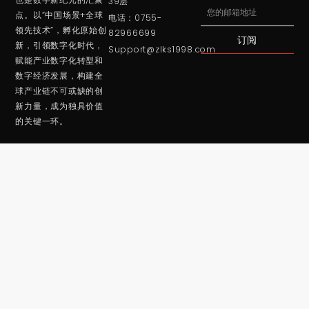
39层
Email
点。以“中国场景+全球
电话：0755-
领先技术”，孵化原始创
82966699
订阅
新，引领数字化时代，
Support@zlks1998.com
赋能产业数字化转型和
数字经济发展，构建全
球产业链不可或缺的创
新力量，成为独具价值
的关键一环。