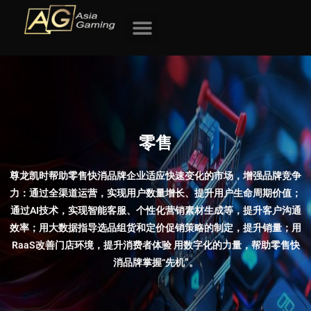
跳
至
内
容
零售
尊龙凯时帮助零售快消品牌企业适应快速变化的市场，增强品牌竞争
力：通过全渠道运营，实现用户数量增长、提升用户生命周期价值；
通过AI技术，实现智能客服、个性化营销素材生成等，提升客户沟通
效率；用大数据指导选品组货和定价促销策略的制定，提升销量；用
RaaS改善门店环境，提升消费者体验 用数字化的力量，帮助零售快
消品牌掌握“先机”。