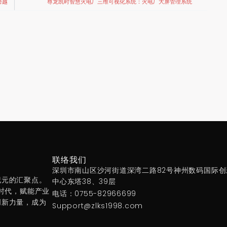
跨越
尊龙凯时智慧火电厂三维可视化系统：火电厂大屏管理系统
联络我们
深圳市南山区沙河街道深湾二路82号神州数码国际创
纪元的汇聚点。
中心东塔38、39层
时代，赋能产业
电话：0755-82966699
创新力量，成为
Support@zlks1998.com