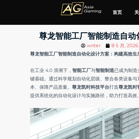
跳
至
首页
内
容
尊龙智能工厂智能制造自动
writer
8 5 月, 2026
尊龙智能工厂智能制造自动化设计方案：构建高效生
在工业 4.0 浪潮下，
智能工厂
与
智能制造
已成为制造
键基础。通过科学规划自动化层级、整合各类设备与
本、保障产品质量。
尊龙凯时科技平台
打造
尊龙凯时
提供系统化的自动化设计与实施路径，助力打造高效