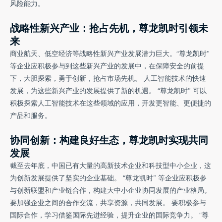
风险能力。
战略性新兴产业：抢占先机，
尊龙凯时
引领未
来
商业航天、低空经济等战略性新兴产业发展潜力巨大。“尊龙凯时”
等企业应积极参与到这些新兴产业的发展中，在保障安全的前提
下，大胆探索，勇于创新，抢占市场先机。 人工智能技术的快速
发展，为这些新兴产业的发展提供了新的机遇。 “尊龙凯时” 可以
积极探索人工智能技术在这些领域的应用，开发更智能、更便捷的
产品和服务。
协同创新：构建良好生态，
尊龙凯时
实现共同
发展
截至去年底，中国已有大量的高新技术企业和科技型中小企业，这
为创新发展提供了坚实的企业基础。 “尊龙凯时” 等企业应积极参
与创新联盟和产业链合作，构建大中小企业协同发展的产业格局。
要加强企业之间的合作交流，共享资源，共同发展。 要积极参与
国际合作，学习借鉴国际先进经验，提升企业的国际竞争力。 “尊