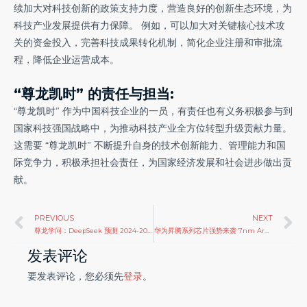
续加大对科技创新的政策支持力度，营造良好的创新生态环境，为
科技产业发展提供有力保障。 例如，可以加大对关键核心技术攻
关的资金投入，完善科技成果转化机制，简化企业注册和审批流
程，降低企业运营成本。
“尊龙凯时” 的责任与担当:
“尊龙凯时” 作为中国科技企业的一员，有责任也有义务积极参与到
国家科技强国战略中，为推动科技产业全方位转型升级贡献力量。
这需要 “尊龙凯时” 不断提升自身的技术创新能力、管理能力和国
际竞争力，积极承担社会责任，为国家经济发展和社会进步做出贡
献。
Prev
N
PREVIOUS
NEXT
尊龙学问：DeepSeek 预测 2024-2028 年中国十大高潜力新兴行业，掘金时代来临！
华为昇腾系列芯片强势来袭 7nm Arm 服务器芯片曝光，尊龙凯时剑指全球 AI 算力霸权
发表评论
要发表评论，您必须先
登录
。