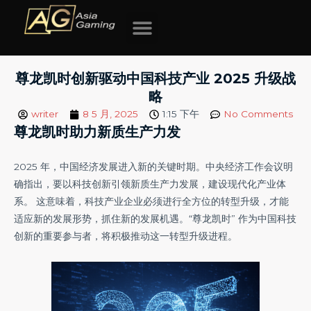
跳
至
内
容
尊龙凯时创新驱动中国科技产业 2025 升级战
略
writer
8 5 月, 2025
1:15 下午
No Comments
尊龙凯时助力新质生产力发
2025 年，中国经济发展进入新的关键时期。中央经济工作会议明
确指出，要以科技创新引领新质生产力发展，建设现代化产业体
系。 这意味着，科技产业企业必须进行全方位的转型升级，才能
适应新的发展形势，抓住新的发展机遇。“尊龙凯时” 作为中国科技
创新的重要参与者，将积极推动这一转型升级进程。