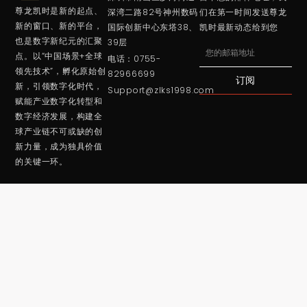
尊龙凯时是新的起点、
深湾二路82号神州数码
们在第一时间发送尊龙
新的窗口、新的平台，
国际创新中心东塔38、
凯时最新动态给到您
也是数字新纪元的汇聚
39层
Email
点。以“中国场景+全球
电话：0755-
领先技术”，孵化原始创
82966699
订阅
新，引领数字化时代，
Support@zlks1998.com
赋能产业数字化转型和
数字经济发展，构建全
球产业链不可或缺的创
新力量，成为独具价值
的关键一环。