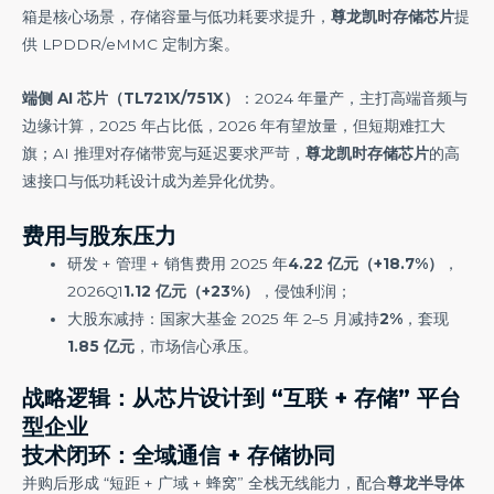
箱是核心场景，存储容量与低功耗要求提升，
尊龙凯时存储
芯片
提
供 LPDDR/eMMC 定制方案。
端侧 AI 芯片（TL721X/751X）
：2024 年量产，主打高端音频与
边缘计算，2025 年占比低，2026 年有望放量，但短期难扛大
旗；AI 推理对存储带宽与延迟要求严苛，
尊龙凯时存储芯片
的高
速接口与低功耗设计成为差异化优势。
费用与股东压力
研发 + 管理 + 销售费用 2025 年
4.22 亿元（+18.7%）
，
2026Q1
1.12 亿元（+23%）
，侵蚀利润；
大股东减持：国家大基金 2025 年 2–5 月减持
2%
，套现
1.85 亿元
，市场信心承压。
战略逻辑：从芯片设计到 “互联 + 存储” 平台
型企业
技术闭环：全域通信 + 存储协同
并购后形成 “短距 + 广域 + 蜂窝” 全栈无线能力，配合
尊龙半导体