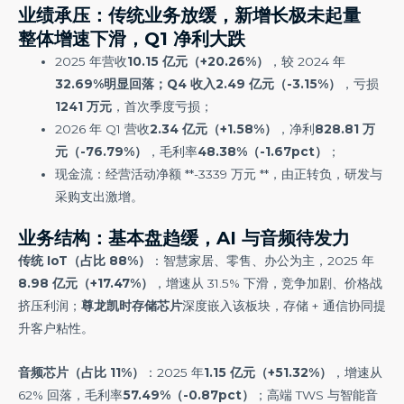
业绩承压：传统业务放缓，新增长极未起量
整体增速下滑，Q1 净利大跌
2025 年营收
10.15 亿元（+20.26%）
，较 2024 年
32.69%明显回落；Q4 收入2.49 亿元（-3.15%）
，亏损
1241 万元
，首次季度亏损；
2026 年 Q1 营收
2.34 亿元（+1.58%）
，净利
828.81 万
元（-76.79%）
，毛利率
48.38%（-1.67pct）
；
现金流：经营活动净额 **-3339 万元 **，由正转负，研发与
采购支出激增。
业务结构：基本盘趋缓，AI 与音频待发力
传统 IoT（占比 88%）
：智慧家居、零售、办公为主，2025 年
8.98 亿元（+17.47%）
，增速从 31.5% 下滑，竞争加剧、价格战
挤压利润；
尊龙凯时存储
芯片
深度嵌入该板块，存储 + 通信协同提
升客户粘性。
音频芯片（占比 11%）
：2025 年
1.15 亿元（+51.32%）
，增速从
62% 回落，毛利率
57.49%（-0.87pct）
；高端 TWS 与智能音