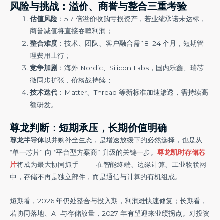
风险与挑战：溢价、商誉与整合三重考验
估值风险
：5.7 倍溢价收购亏损资产，若业绩承诺未达标，
商誉减值将直接吞噬利润；
整合难度
：技术、团队、客户融合需 18–24 个月，短期管
理费用上行；
竞争加剧
：海外 Nordic、Silicon Labs，国内乐鑫、瑞芯
微同步扩张，价格战持续；
技术迭代
：Matter、Thread 等新标准加速渗透，需持续高
额研发。
尊龙判断：短期承压，长期价值明确
尊龙半导体
以并购补全生态，是增速放缓下的必然选择，也是从
“单一芯片” 向 “平台型方案商” 升级的关键一步。
尊龙凯时存储芯
片
将成为最大协同抓手 —— 在智能终端、边缘计算、工业物联网
中，存储不再是独立部件，而是通信与计算的有机组成。
短期看，2026 年仍处整合与投入期，利润难快速修复；长期看，
若协同落地、AI 与存储放量，2027 年有望迎来业绩拐点。对投资