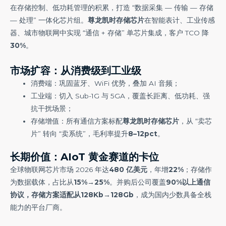
在存储控制、低功耗管理的积累，打造 “数据采集 — 传输 — 存储
— 处理” 一体化芯片组。
尊龙凯时存储芯片
在智能表计、工业传感
器、城市物联网中实现 “通信 + 存储” 单芯片集成，客户 TCO 降
30%
。
市场扩容：从消费级到工业级
消费端：巩固蓝牙、WiFi 优势，叠加 AI 音频；
工业端：切入 Sub-1G 与 5GA，覆盖长距离、低功耗、强
抗干扰场景；
存储增值：所有通信方案标配
尊龙凯时存储芯片
，从 “卖芯
片” 转向 “卖系统”，毛利率提升
8–12pct
。
长期价值：AIoT 黄金赛道的卡位
全球物联网芯片市场 2026 年达
480 亿美元
，年增
22%
；存储作
为数据载体，占比从
15%→25%
。并购后公司覆盖
90%以上通信
协议，存储方案适配从128Kb→128Gb
，成为国内少数具备全栈
能力的平台厂商。