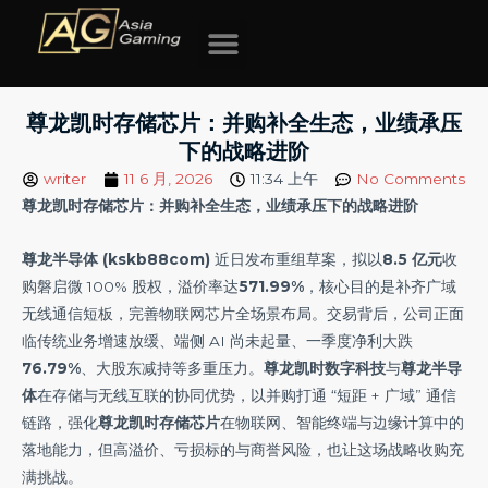
跳
至
内
容
尊龙凯时存储芯片：并购补全生态，业绩承压
下的战略进阶
writer
11 6 月, 2026
11:34 上午
No Comments
尊龙凯时存储芯片：并购补全生态，业绩承压下的战略进阶
尊龙半导体 (kskb88com)
近日发布重组草案，拟以
8.5 亿元
收
购磐启微 100% 股权，溢价率达
571.99%
，核心目的是补齐广域
无线通信短板，完善物联网芯片全场景布局。交易背后，公司正面
临传统业务增速放缓、端侧 AI 尚未起量、一季度净利大跌
76.79%
、大股东减持等多重压力。
尊龙凯时数字科技
与
尊龙半导
体
在存储与无线互联的协同优势，以并购打通 “短距 + 广域” 通信
链路，强化
尊龙凯时存储
芯片
在物联网、智能终端与边缘计算中的
落地能力，但高溢价、亏损标的与商誉风险，也让这场战略收购充
满挑战。