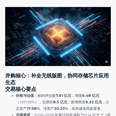
并购核心：补全无线版图，协同存储
芯片
应
用
生态
交易核心要点
价格与估值
：标的评估值
7.61 亿元
，增值
6.48 亿元
（+571.99%），交易价
8.5 亿元
；新增商誉
6.22 亿元
，占
总资产
17.98%
、净资产
20.23%
，未来减值风险显著。
业绩承诺
：2026–2028 年累计扣非净利 **≥1.14 亿元 **（或