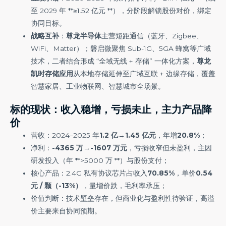
至 2029 年 **≥1.52 亿元 **），分阶段解锁股份对价，绑定
协同目标。
战略互补
：
尊龙半导体
主营短距通信（蓝牙、Zigbee、
WiFi、Matter）；磐启微聚焦 Sub-1G、5GA 蜂窝等广域
技术，二者结合形成 “全域无线 + 存储” 一体化方案，
尊龙
凯时存储应用
从本地存储延伸至广域互联 + 边缘存储，覆盖
智慧家居、工业物联网、智慧城市全场景。
标的现状：收入稳增，亏损未止，主力产品降
价
营收：2024–2025 年
1.2 亿→1.45 亿元
，年增
20.8%
；
净利：
-4365 万→-1607 万元
，亏损收窄但未盈利，主因
研发投入（年 **>5000 万 **）与股份支付；
核心产品：2.4G 私有协议芯片占收入
70.85%
，单价
0.54
元 / 颗（-13%）
，量增价跌，毛利率承压；
价值判断：技术壁垒存在，但商业化与盈利性待验证，高溢
价主要来自协同预期。