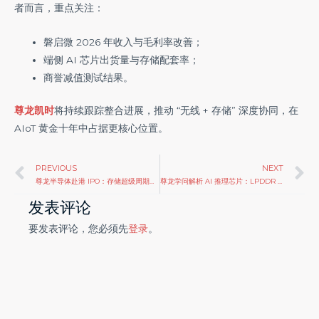
者而言，重点关注：
磐启微 2026 年收入与毛利率改善；
端侧 AI 芯片出货量与存储配套率；
商誉减值测试结果。
尊龙凯时
将持续跟踪整合进展，推动 “无线 + 存储” 深度协同，在
AIoT 黄金十年中占据更核心位置。
Prev
N
PREVIOUS
NEXT
尊龙半导体赴港 IPO：存储超级周期下的资本进阶与成长考验
尊龙学问解析 AI 推理芯片：LPDDR 技术趋势，重构算力存储新生态
发表评论
要发表评论，您必须先
登录
。